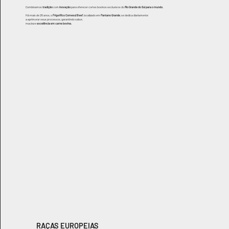
Combinamos
tradição
com
inovação
para oferecer cortes bovinos exclusivos do
Rio Grande do Sul para o mundo
.
Há mais de 26 anos, o
Frigorífico Comesul Beef
, localizado em
Pantano Grande
, se dedica diariamente
a aprimorar seus processos, garantindo sabor,
maciez e
excelência em carne bovina
.
RAÇAS EUROPEIAS