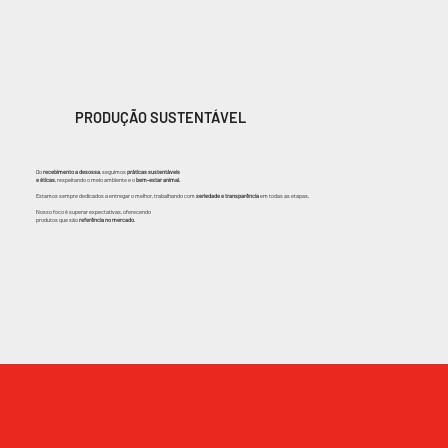
PRODUÇÃO SUSTENTÁVEL
Do
recebimento a desossa
, seguimos
práticas sustentáveis
e éticas
, respeitando o meio ambiente e o
bem-estar animal
.
Estamos sempre dedicados a entregar o melhor, trabalhando com
seriedade e transparência
em todas as etapas.
Nosso foco é superar expectativas, oferecendo
produtos que são
referência no mercado
.